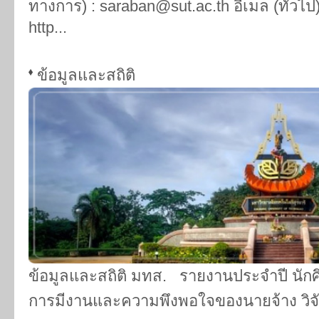
ทางการ) : saraban@sut.ac.th อีเมล (ทั่วไป
http...
ข้อมูลและสถิติ
ข้อมูลและสถิติ มทส. รายงานประจำปี นักศ
การมีงานและความพึงพอใจของนายจ้าง วิจัย