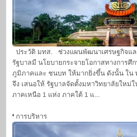
ประวัติ มทส. ช่วงแผนพัฒนาเศรษฐกิจและส
รัฐบาลมี นโยบายกระจายโอกาสทางการศึกษา
ภูมิภาคและ ชนบท ให้มากยิ่งขึ้น ดังนั้น ใ
จึง เสนอให้ รัฐบาลจัดตั้งมหาวิทยาลัยใหม่ใ
ภาคเหนือ 1 แห่ง ภาคใต้ 1 แ...
การบริหาร