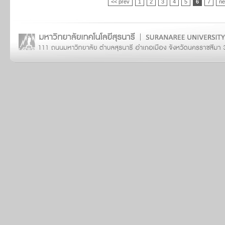
<< prev
1
2
3
4
5
6
7
ne