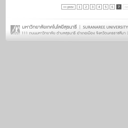
<< prev
1
2
3
4
5
6
7
ne