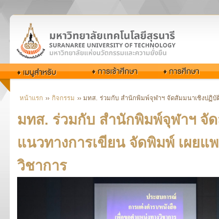
หน้าแรก
››
กิจกรรม
›› มทส. ร่วมกับ สำนักพิมพ์จุฬาฯ จัดสัมมนาเชิงปฏิ
มทส. ร่วมกับ สำนักพิมพ์จุฬาฯ จั
แนวทางการเขียน จัดพิมพ์ เผยแพ
วิชาการ