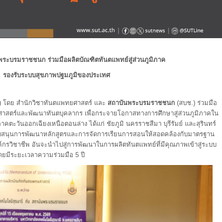
ระบรมราชชนก ร่วมมือผลิตบัณฑิตทันตแพทย์สู่ส่วนภูมิภาค
รองรับระบบสุขภาพปฐมภูมิของประเทศ
) โดย สำนักวิชาทันตแพทยศาสตร์ และ
สถาบันพระบรมราชชนก
(สบช.) ร่วมมือ
สตร์และพัฒนาทันตบุคลากร เพื่อกระจายโอกาสทางการศึกษาสู่ส่วนภูมิภาคใน
คตะวันออกเฉียงเหนือตอนล่าง ได้แก่ ชัยภูมิ นครราชสีมา บุรีรัมย์ และสุรินทร์
สนับสนุนการพัฒนาหลักสูตรและการจัดการเรียนการสอนให้สอดคล้องกับมาตรฐาน
กรวิชาชีพ อันจะนำไปสู่การพัฒนาในการผลิตทันตแพทย์ที่มีคุณภาพเข้าสู่ระบบ
ยมีระยะเวลาความร่วมมือ 5 ปี