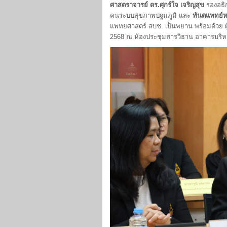
ศาสตราจารย์ ดร.ศุกร์ใจ เจริญสุข
รองอธิ
คนระบบสุขภาพปฐมภูมิ และ
ทันตแพทย์ห
แพทยศาสตร์ สบช. เป็นพยาน พร้อมด้วย ผู้
2568 ณ ห้องประชุมสารวิธาน อาคารบริห