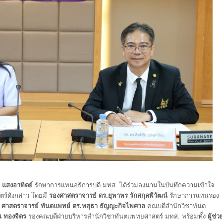
ย แสงอาทิตย์
รักษาการแทนอธิการบดี มทส. ได้ร่วมลงนามในบันทึกความเข้าใจ
ร์ดังกล่าว โดยมี
รองศาสตราจารย์ ดร.ยุพาพร รักสกุลพิวัฒน์
รักษาการแทนรอง
พ
ศาสตราจารย์ ทันตแพทย์ ดร.พสุธา ธัญญะกิจไพศาล
คณบดีสำนักวิชาทันต
ณ ทองจิตร
รองคณบดีฝ่ายบริหารสำนักวิชาทันตแพทยศาสตร์ มทส. พร้อมทั้ง
ผู้ช่ว