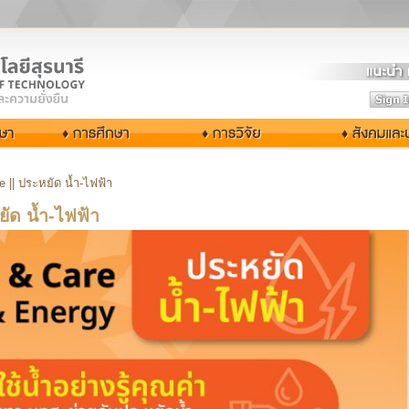
 || ประหยัด น้ำ-ไฟฟ้า
ัด น้ำ-ไฟฟ้า