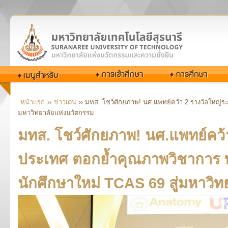
หน้าแรก
››
ข่าวเด่น
›› มทส. โชว์ศักยภาพ! นศ.แพทย์คว้า 2 รางวัลใหญ่ระ
มหาวิทยาลัยแห่งนวัตกรรม
มทส. โชว์ศักยภาพ! นศ.แพทย์คว้
ประเทศ ตอกย้ำคุณภาพวิชาการ พร
นักศึกษาใหม่ TCAS 69 สู่มหาวิ