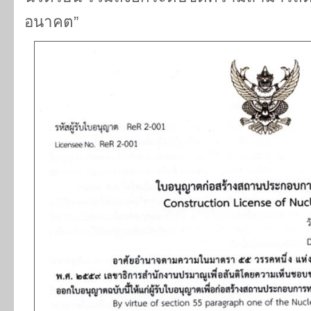
อนาคต”