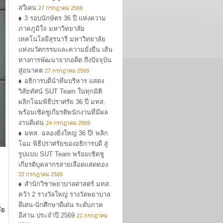
สวีเดน
27 กรกฎาคม 2569
3 รอบนักษัตร 36 ปี แห่งความ
ภาคภูมิใจ มหาวิทยาลัย
เทคโนโลยีสุรนารี มหาวิทยาลัย
แห่งนวัตกรรมและความยั่งยืน เส้น
ทางการพัฒนาจากอดีต ถึงปัจจุบัน
สู่อนาคต
27 กรกฎาคม 2569
อธิการบดีนำทีมบริหาร แสดง
วิสัยทัศน์ SUT Team ในทุกมิติ
ผลิกโฉมพิธีปราศรัย 36 ปี มทส.
พร้อมเชิดชูเกียรติพนักงานที่มีผล
งานดีเด่น
24 กรกฎาคม 2569
มทส. ฉลองยิ่งใหญ่ 36 ปี! พลิก
โฉม พิธีปราศรัยของอธิการบดี สู่
รูปแบบ SUT Team พร้อมเชิดชู
เกียรติบุคลากรสายเลือดแสดทอง
22 กรกฎาคม 2569
สำนักวิชาพยาบาลศาสตร์ มทส.
คว้า 2 รางวัลใหญ่ รางวัลพยาบาล
ดีเด่น-นักศึกษาดีเด่น ระดับภาค
ัย
อีสาน ประจำปี 2569
21 กรกฎาคม