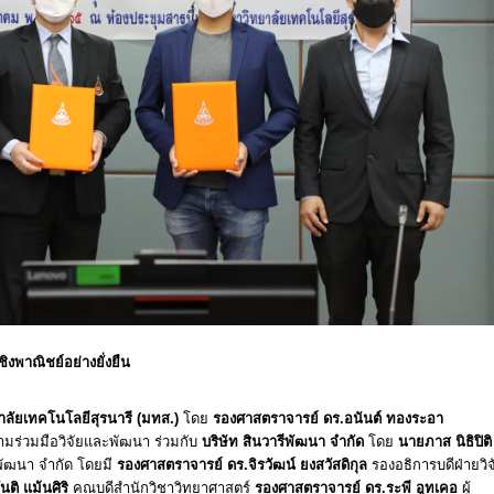
ิงพาณิชย์อย่างยั่งยืน
าลัยเทคโนโลยีสุรนารี (มทส.)
โดย
รองศาสตราจารย์ ดร.อนันต์ ทองระอา
มร่วมมือวิจัยและพัฒนา ร่วมกับ
บริษัท สินวารีพัฒนา จำกัด
โดย
นายภาส นิธิปิติ
ีพัฒนา จำกัด โดยมี
รองศาสตราจารย์ ดร.จิรวัฒน์ ยงสวัสดิกุล
รองอธิการบดีฝ่ายวิจ
นติ แม้นศิริ
คณบดีสำนักวิชาวิทยาศาสตร์
รองศาสตราจารย์ ดร.ระพี อูทเคอ
ผู้