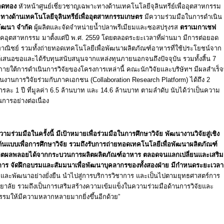
รอดทอง
หัวหน้าศูนย์เชี่ยวชาญเฉพาะทางด้านเทคโนโลยีจุลินทรีย์เพื่ออุตสาหกรรม
ะทางด้านเทคโนโลยีจุลินทรีย์เพื่ออุตสาหกรรมเกษตร
มีความร่วมมือในการดำเนิน
พัฒนา จำกัด
ผู้ผลิตและจัดจำหน่ายน้ำปลาพรีเมียมและซอสปรุงรส
ตราเมกาเชฟ
อุตสาหกรรม มาตั้งแต่ปี พ.ศ. 2559 โดยตลอดระยะเวลาที่ผ่านมา มีการต่อยอด
พาณิชย์ รวมทั้งถ่ายทอดเทคโนโลยีเพื่อพัฒนาผลิตภัณฑ์อาหารที่ใช้ประโยชน์จาก
ี่ได้เสนอขอและได้รับทุนสนับสนุนจากแหล่งทุนภายนอกจนถึงปัจจุบัน รวมทั้งสิ้น 7
ายใต้การดำเนินการวิจัยของโครงการเหล่านี้ คณะนักวิจัยและบริษัทฯ มีผลสำเร็จท
านการวิจัยร่วมกับภาคเอกชน (Collaboration Research Platform) ได้ถึง 2
ะ 1 ปี ที่มูลค่า 6.5 ล้านบาท และ 14.6 ล้านบาท ตามลำดับ นับได้ว่าเป็นความ
การอย่างต่อเนื่อง
่วมมือในครั้งนี้ มีเป้าหมายเพื่อร่วมมือในการศึกษาวิจัย พัฒนางานวิจัยสู่เชิง
ต้นแบบเพื่อการศึกษาวิจัย รวมถึงรับการถ่ายทอดเทคโนโลยีเพื่อพัฒนาผลิตภัณฑ์
ะผลิตผลพลอยได้จากกระบวนการผลิตผลิตภัณฑ์อาหาร ตลอดจนแลกเปลี่ยนและเสริม
าการ จัดฝึกอบรมและสัมมนาเพื่อพัฒนาบุคลากรของทั้งสองฝ่าย มีกำหนดระยะเวลา
ิจัยและพัฒนาอย่างยั่งยืน นำไปสู่การบริการวิชาการ และเป็นไปตามยุทธศาสตร์การ
ทยาลัย รวมถึงเป็นการเสริมสร้างความเข้มแข็งในความร่วมมือด้านการวิจัยและ
รมให้มีความหลากหลายมากยิ่งขึ้นอีกด้วย”